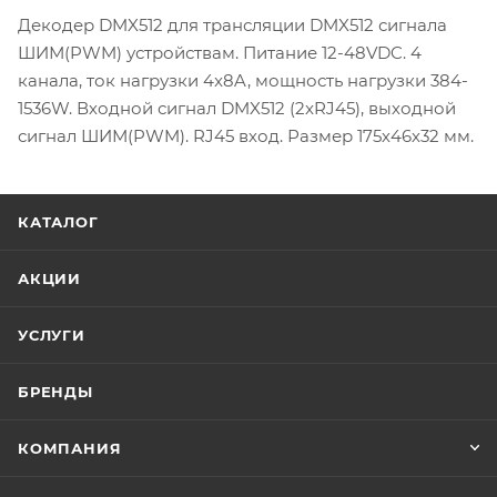
Декодер DMX512 для трансляции DMX512 сигнала
ШИМ(PWM) устройствам. Питание 12-48VDC. 4
канала, ток нагрузки 4x8A, мощность нагрузки 384-
1536W. Входной сигнал DMX512 (2xRJ45), выходной
сигнал ШИМ(PWM). RJ45 вход. Размер 175х46х32 мм.
КАТАЛОГ
АКЦИИ
УСЛУГИ
БРЕНДЫ
КОМПАНИЯ