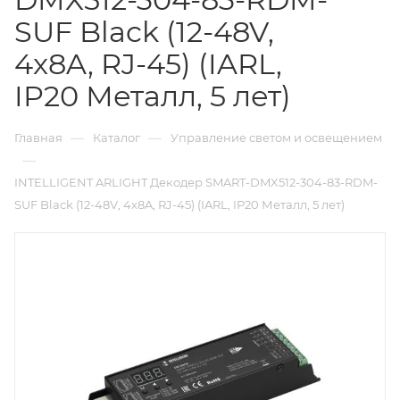
SUF Black (12-48V,
4x8A, RJ-45) (IARL,
IP20 Металл, 5 лет)
—
—
Главная
Каталог
Управление светом и освещением
—
INTELLIGENT ARLIGHT Декодер SMART-DMX512-304-83-RDM-
SUF Black (12-48V, 4x8A, RJ-45) (IARL, IP20 Металл, 5 лет)