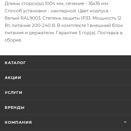
Длины сторон(ы) 1004 мм, сечение - 35x35 мм.
Способ установки - накладной. Цвет корпуса -
белый RAL9003. Степень защиты IP33. Мощность 12
Вт, питание 200-240 В. В комплекте 1 внешний блок
питания и держатели. Гарантия 3 год(а). Поставка в
сборке.
КАТАЛОГ
АКЦИИ
УСЛУГИ
БРЕНДЫ
КОМПАНИЯ