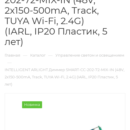
2x150-500mA, Track,
TUYA Wi-Fi, 2.4G)
(IARL, IP20 Пластик, 5
лет)
—
—
Главная
Каталог
Управление светом и освещением
—
INTELLIGENT ARLIGHT Диммер SMART-CC-202-72-MIX-IN (48V,
2x150-500mA, Track, TUYA Wi-Fi, 2.4G) (IARL, IP20 Пластик, 5
лет)
Новинка