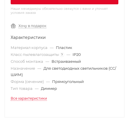
Наши менеджеры обязательно свяжутся с вами и уточнят
условия заказа
Хочу в подарок
Характеристики
Материал корпуса
—
Пластик
Класс пылевлагозащиты
—
IP20
?
Способ монтажа
—
Встраиваемый
Назначение
—
Для светодиодных светильников (СС/
ШИМ)
Форма (сечение)
—
Прямоугольный
Тип товара
—
Диммер
Все характеристики