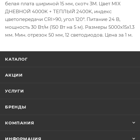
белая плата шириной 15 мм, скотч 3M. Цвет MIX
ДНЕВНОЙ 4000K + ТЕПЛЫЙ 2400K, индекс
цветопередачи CRI>90, угол 120°. Питание 24 В,
мощность 30 Вт/м (150 Вт на 5 м). Размеры 5000x15x1.3
мм. Мин. отрезок 50 мм, 12 светодиодов. Цена за 1 м.
КАТАЛОГ
АКЦИИ
УСЛУГИ
БРЕНДЫ
КОМПАНИЯ
ИНФОРМАЦИЯ