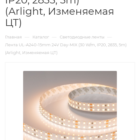
(Arlight, Изменяемая
ЦТ)
—
—
—
Главная
Каталог
Светодиодные ленты
Лента UL-A240-15mm 24V Day-MIX (30 W/m, IP20, 2835, 5m)
(Arlight, Изменяемая ЦТ)