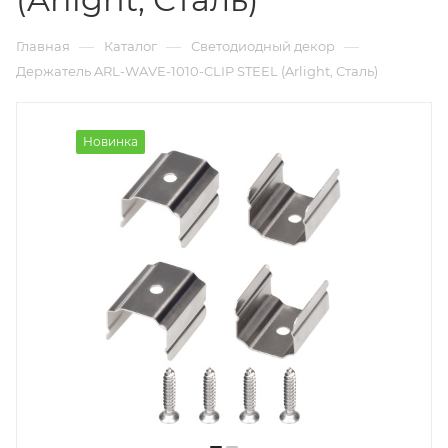
—
—
—
Главная
Каталог
Светодиодный декор
Держатель ARL-WAVE-1010-CLIP STEEL (Arlight, Сталь)
Новинка