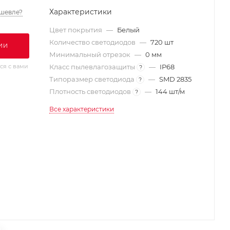
Характеристики
шевле?
Цвет покрытия
—
Белый
Количество светодиодов
—
720 шт
ИИ
Минимальный отрезок
—
0 мм
ся с вами
Класс пылевлагозащиты
—
IP68
?
Типоразмер светодиода
—
SMD 2835
?
Плотность светодиодов
—
144 шт/м
?
Все характеристики