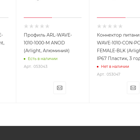
-
Профиль ARL-WAVE-
Коннектор питани
t,
1010-1000-M ANOD
WAVE-1010-CON-P
(Arlight, Алюминий)
FEMALE-BLK (Arligh
IP67 Пластик, 3 го
Есть в наличии
Арт.: 053043
Нет в наличии
Арт.: 053047