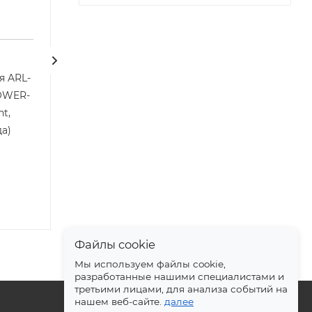
я ARL-
Профиль ARL-WAVE-
Коннектор пита
OWER-
1010-1000 CLEAR (Arlight,
WAVE-1010-CO
t,
Пластик)
MALE-BLK (Arlig
да)
Пластик, 3 года
Нет в наличии
Арт.: 053044
Есть в наличии
Арт.: 053049
Файлы cookie
Мы используем файлы cookie,
разработанные нашими специалистами и
третьими лицами, для анализа событий на
нашем веб-сайте.
далее