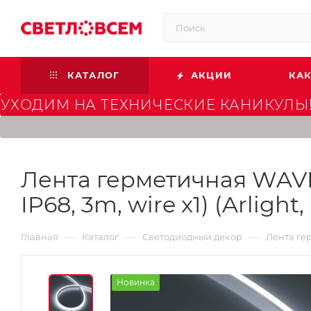
КАТАЛОГ
АКЦИИ
КАК
УХОДИМ НА ТЕХНИЧЕСКИЕ КАНИКУЛЫ!
Лента герметичная WAVE
IP68, 3m, wire x1) (Arligh
—
—
—
Главная
Каталог
Светодиодный декор
Лента гер
Новинка