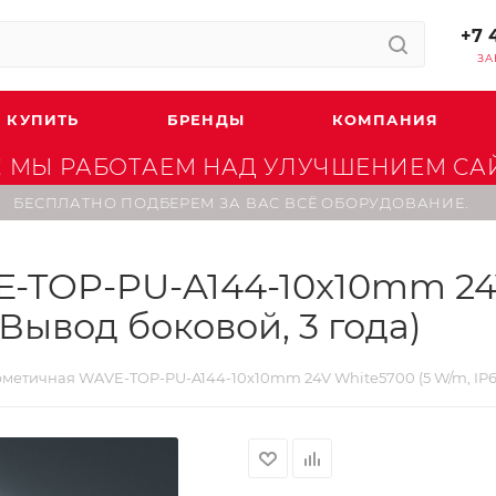
+7 
ЗА
 КУПИТЬ
БРЕНДЫ
КОМПАНИЯ
 МЫ РАБОТАЕМ НАД УЛУЧШЕНИЕМ САЙТ
БЕСПЛАТНО ПОДБЕРЕМ ЗА ВАС ВСЁ ОБОРУДОВАНИЕ.
-TOP-PU-A144-10x10mm 24V
t, Вывод боковой, 3 года)
метичная WAVE-TOP-PU-A144-10x10mm 24V White5700 (5 W/m, IP68, 3m