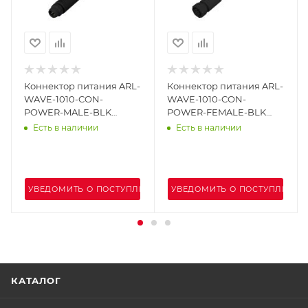
Коннектор питания ARL-
Коннектор питания ARL-
WAVE-1010-CON-
WAVE-1010-CON-
POWER-MALE-BLK
POWER-FEMALE-BLK
(Arlight, IP67 Пластик, 3
(Arlight, IP67 Пластик, 3
Есть в наличии
Есть в наличии
года)
года)
ЕНИИ
УВЕДОМИТЬ О ПОСТУПЛЕНИИ
УВЕДОМИТЬ О ПОСТУПЛЕНИИ
КАТАЛОГ