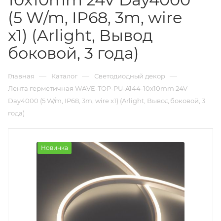
(5 W/m, IP68, 3m, wire
x1) (Arlight, Вывод
боковой, 3 года)
—
—
—
Главная
Каталог
Светодиодный декор
Лента герметичная WAVE-TOP-PU-A144-10x10mm 24V
Day4000 (5 W/m, IP68, 3m, wire x1) (Arlight, Вывод боковой, 3
года)
Новинка