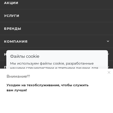
АКЦИИ
УСЛУГИ
БРЕНДЫ
КОМПАНИЯ
ИНФОРМАЦИЯ
Файлы cookie
Мы используем файлы cookie, разработанные
ПОМОЩЬ
нашими специалистами и третьими лицами, для
анализа событий на нашем веб-сайте.
далее
Внимание!!!
Принимаю
Уходим на техобслуживание, чтобы служить
+7 499 372-04-62
вам лучше!
Главная
Каталог
Кабинет
Корзина
Избранные
zakaz@svetlovsem.ru
108811, г. Москва, Киевское шоссе,
22-й километр, вл4, блок Д,