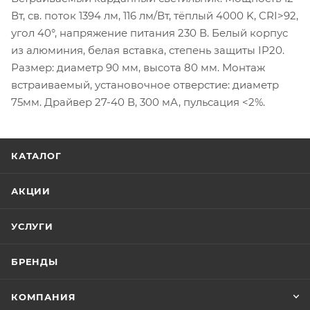
Вт, св. поток 1394 лм, 116 лм/Вт, тёплый 4000 K, CRI>92,
угол 40°, напряжение питания 230 В. Белый корпус
из алюминия, белая вставка, степень защиты IP20.
Размер: диаметр 90 мм, высота 80 мм. Монтаж
встраиваемый, установочное отверстие: диаметр
75мм. Драйвер 27-40 В, 300 мА, пульсация <2%.
КАТАЛОГ
АКЦИИ
УСЛУГИ
БРЕНДЫ
КОМПАНИЯ