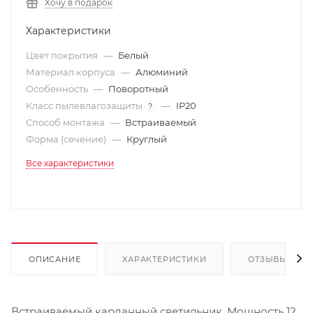
Хочу в подарок
Характеристики
Цвет покрытия
—
Белый
Материал корпуса
—
Алюминий
Особенность
—
Поворотный
Класс пылевлагозащиты
—
IP20
?
Способ монтажа
—
Встраиваемый
Форма (сечение)
—
Круглый
Все характеристики
ОПИСАНИЕ
ХАРАКТЕРИСТИКИ
ОТЗЫВЫ
Встраиваемый карданный светильник. Мощность 12