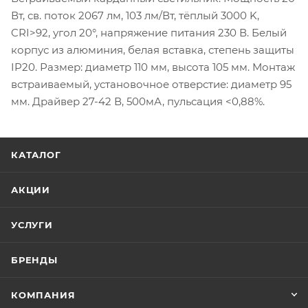
Вт, св. поток 2067 лм, 103 лм/Вт, тёплый 3000 K,
CRI>92, угол 20°, напряжение питания 230 В. Белый
корпус из алюминия, белая вставка, степень защиты
IP20. Размер: диаметр 110 мм, высота 105 мм. Монтаж
встраиваемый, установочное отверстие: диаметр 95
мм. Драйвер 27-42 В, 500мА, пульсация <0,88%.
КАТАЛОГ
АКЦИИ
УСЛУГИ
БРЕНДЫ
КОМПАНИЯ