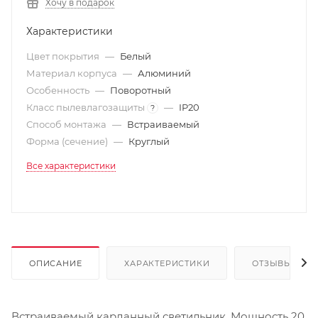
Хочу в подарок
Характеристики
Цвет покрытия
—
Белый
Материал корпуса
—
Алюминий
Особенность
—
Поворотный
Класс пылевлагозащиты
—
IP20
?
Способ монтажа
—
Встраиваемый
Форма (сечение)
—
Круглый
Все характеристики
ОПИСАНИЕ
ХАРАКТЕРИСТИКИ
ОТЗЫВЫ
Встраиваемый карданный светильник. Мощность 20