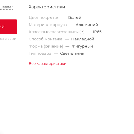
Характеристики
шевле?
Цвет покрытия
—
Белый
Материал корпуса
—
Алюминий
ИИ
Класс пылевлагозащиты
—
IP65
?
ся с вами
Способ монтажа
—
Накладной
Форма (сечение)
—
Фигурный
Тип товара
—
Светильник
Все характеристики