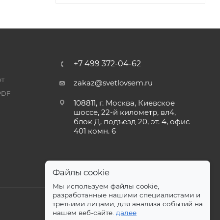
+7 499 372-04-62
ет
zakaz@svetlovsem.ru
PDF
108811, г. Москва, Киевское
шоссе, 22-й километр, вл4,
блок Д, подъезд 20, эт. 4, офис
401 комн. 6
Файлы cookie
Мы используем файлы cookie,
разработанные нашими специалистами и
третьими лицами, для анализа событий на
нашем веб-сайте.
далее