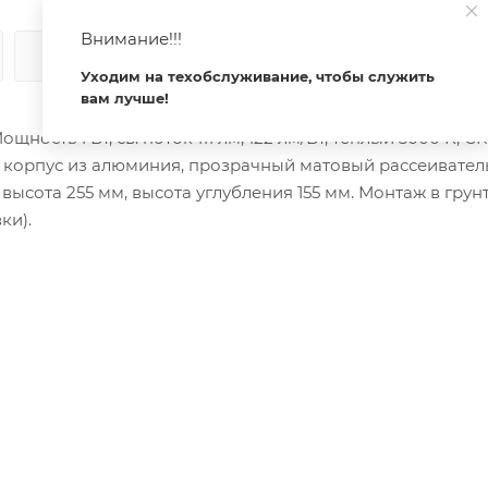
Внимание!!!
КАК КУПИТЬ
ОПЛАТА
ДОСТАВКА
Уходим на техобслуживание, чтобы служить
вам лучше!
сть 1 Вт, св. поток 111 лм, 122 лм/Вт, теплый 3000 K, CR
й корпус из алюминия, прозрачный матовый рассеивател
высота 255 мм, высота углубления 155 мм. Монтаж в грунт
ки).