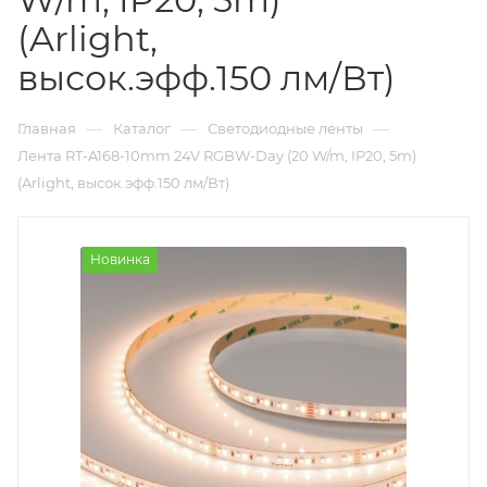
(Arlight,
высок.эфф.150 лм/Вт)
—
—
—
Главная
Каталог
Светодиодные ленты
Лента RT-A168-10mm 24V RGBW-Day (20 W/m, IP20, 5m)
(Arlight, высок.эфф.150 лм/Вт)
Новинка