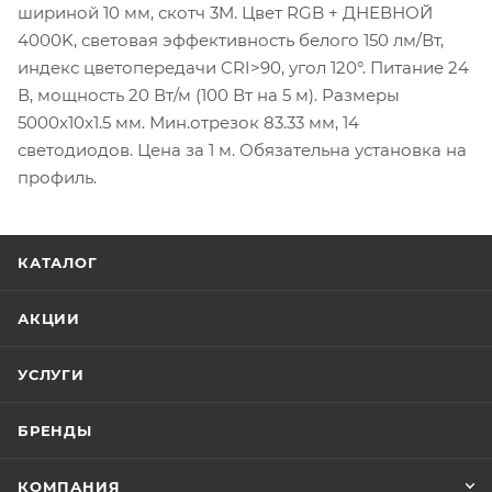
шириной 10 мм, скотч 3M. Цвет RGB + ДНЕВНОЙ
4000K, световая эффективность белого 150 лм/Вт,
индекс цветопередачи CRI>90, угол 120°. Питание 24
В, мощность 20 Вт/м (100 Вт на 5 м). Размеры
5000x10x1.5 мм. Мин.отрезок 83.33 мм, 14
светодиодов. Цена за 1 м. Обязательна установка на
профиль.
КАТАЛОГ
АКЦИИ
УСЛУГИ
БРЕНДЫ
КОМПАНИЯ