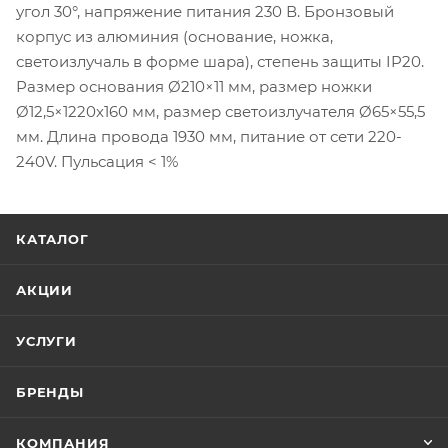
угол 30°, напряжение питания 230 В. Бронзовый
корпус из алюминия (основание, ножка,
светоизлучаль в форме шара), степень защиты IP20.
Размер основания Ø210×11 мм, размер ножки
Ø12,5×1220х160 мм, размер светоизлучателя Ø65×55,5
мм. Длина провода 1930 мм, питание от сети 220-
240V. Пульсация < 1%
КАТАЛОГ
АКЦИИ
УСЛУГИ
БРЕНДЫ
КОМПАНИЯ