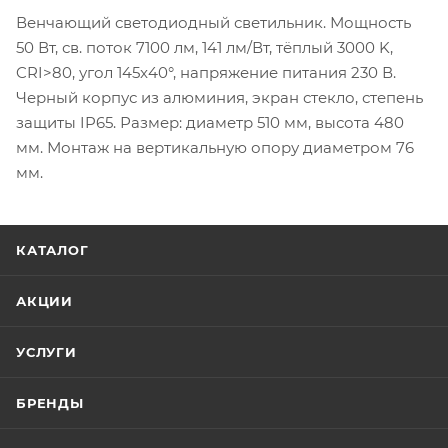
Венчающий светодиодный светильник. Мощность
50 Вт, св. поток 7100 лм, 141 лм/Вт, тёплый 3000 K,
CRI>80, угол 145x40°, напряжение питания 230 В.
Черный корпус из алюминия, экран стекло, степень
защиты IP65. Размер: диаметр 510 мм, высота 480
мм. Монтаж на вертикальную опору диаметром 76
мм.
КАТАЛОГ
АКЦИИ
УСЛУГИ
БРЕНДЫ