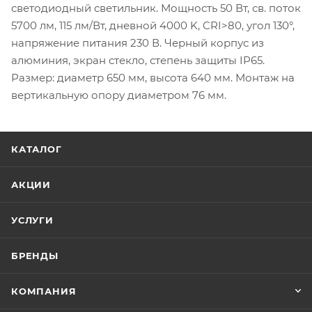
светодиодный светильник. Мощность 50 Вт, св. поток
5700 лм, 115 лм/Вт, дневной 4000 K, CRI>80, угол 130°,
напряжение питания 230 В. Черный корпус из
алюминия, экран стекло, степень защиты IP65.
Размер: диаметр 650 мм, высота 640 мм. Монтаж на
вертикальную опору диаметром 76 мм.
КАТАЛОГ
АКЦИИ
УСЛУГИ
БРЕНДЫ
КОМПАНИЯ