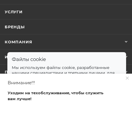
УСЛУГИ
БРЕНДЫ
КОМПАНИЯ
ИНФОРМАЦИЯ
Файлы cookie
Мы используем файлы cookie, разработанные
ПОМОЩЬ
нашими специалистами и третьими лицами, для
анализа событий на нашем веб-сайте.
далее
Внимание!!!
Принимаю
Уходим на техобслуживание, чтобы служить
+7 499 372-04-62
вам лучше!
Главная
Каталог
Кабинет
Корзина
Избранные
zakaz@svetlovsem.ru
108811, г. Москва, Киевское шоссе,
22-й километр, вл4, блок Д,
подъезд 20, эт. 4, офис 401 комн. 6