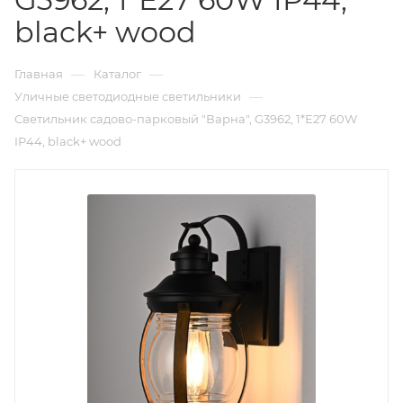
black+ wood
—
—
Главная
Каталог
—
Уличные светодиодные светильники
Светильник садово-парковый "Варна", G3962, 1*Е27 60W
IP44, black+ wood