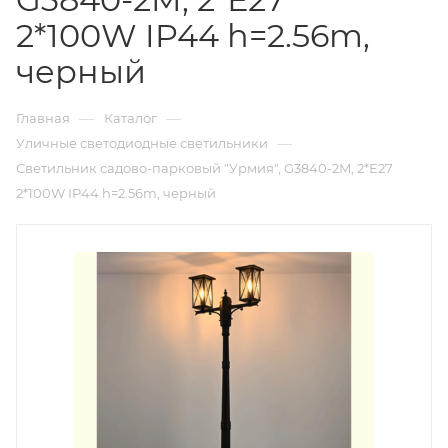
2*100W IP44 h=2.56m,
черный
—
—
Главная
Каталог
—
Уличные светодиодные светильники
Светильник садово-парковый "Урмия", G3840-2M, 2*Е27
2*100W IP44 h=2.56m, черный