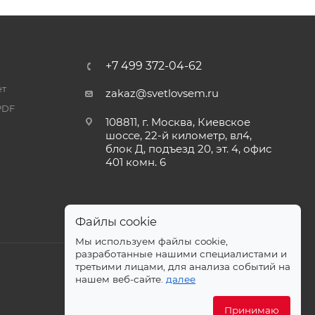
+7 499 372-04-62
ет
zakaz@svetlovsem.ru
PDF
108811, г. Москва, Киевское
шоссе, 22-й километр, вл4,
блок Д, подъезд 20, эт. 4, офис
401 комн. 6
Файлы cookie
Мы используем файлы cookie,
разработанные нашими специалистами и
третьими лицами, для анализа событий на
нашем веб-сайте.
далее
Принимаю