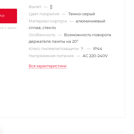
Вылет
—
[]
Цвет покрытия
—
Темно-серый
ИИ
Материал корпуса
—
алюминиевый
сплав, стекло
ся с вами
Особенность
—
Возможность поворота
держателя лампы на 20°
Класс пылевлагозащиты
—
IP44
?
Напряжение питания
—
АС 220-240V
Все характеристики