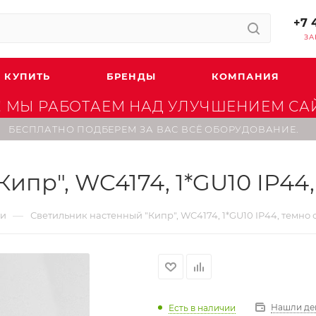
+7 
ЗА
 КУПИТЬ
БРЕНДЫ
КОМПАНИЯ
 МЫ РАБОТАЕМ НАД УЛУЧШЕНИЕМ САЙТ
БЕСПЛАТНО ПОДБЕРЕМ ЗА ВАС ВСЁ ОБОРУДОВАНИЕ.
ипр", WC4174, 1*GU10 IP44
—
ки
Светильник наcтенный "Кипр", WC4174, 1*GU10 IP44, темно
Нашли де
Есть в наличии