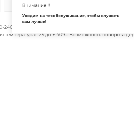
Внимание!!!
КАК КУПИТЬ
ОПЛАТА
ДОСТАВКА
Уходим на техобслуживание, чтобы служить
вам лучше!
20-240V. Мощность:7W. Под лампус цоколем GU-10. Габа
ая температура: -25 до + 40°С. Возможность поворота де