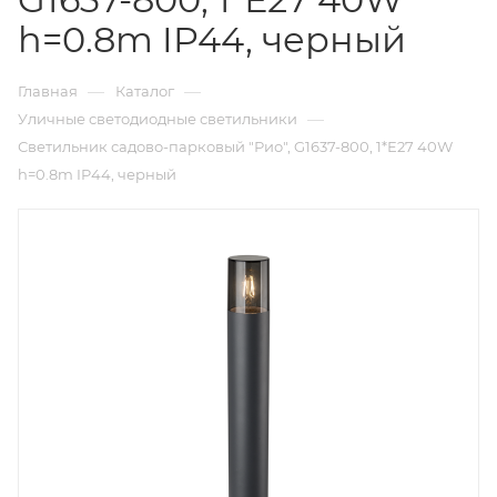
h=0.8m IP44, черный
—
—
Главная
Каталог
—
Уличные светодиодные светильники
Светильник садово-парковый "Рио", G1637-800, 1*Е27 40W
h=0.8m IP44, черный