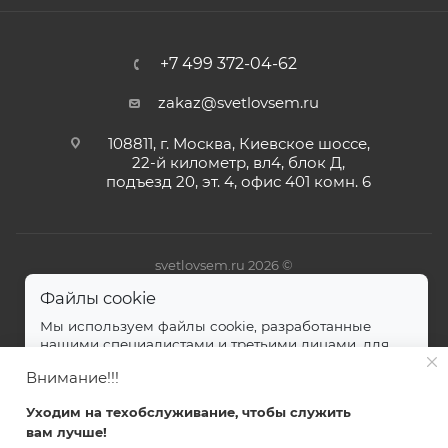
+7 499 372-04-62
zakaz@svetlovsem.ru
108811, г. Москва, Киевское шоссе,
22-й километр, вл4, блок Д,
подъезд 20, эт. 4, офис 401 комн. 6
svetlovsem.ru 2026 ©
Файлы cookie
Мы используем файлы cookie, разработанные
нашими специалистами и третьими лицами, для
анализа событий на нашем веб-сайте.
далее
Внимание!!!
Принимаю
Уходим на техобслуживание, чтобы служить
вам лучше!
Главная
Каталог
Кабинет
Корзина
Избранные