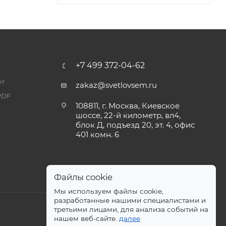
+7 499 372-04-62
ет
zakaz@svetlovsem.ru
PDF
108811, г. Москва, Киевское
шоссе, 22-й километр, вл4,
блок Д, подъезд 20, эт. 4, офис
401 комн. 6
Файлы cookie
Мы используем файлы cookie,
разработанные нашими специалистами и
третьими лицами, для анализа событий на
нашем веб-сайте.
далее