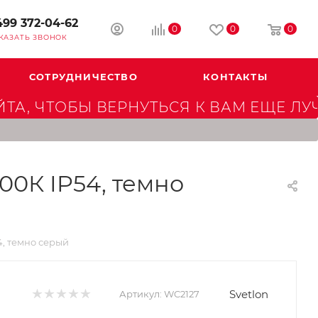
499 372-04-62
0
0
0
КАЗАТЬ ЗВОНОК
СОТРУДНИЧЕСТВО
КОНТАКТЫ
А, ЧТОБЫ ВЕРНУТЬСЯ К ВАМ ЕЩЕ ЛУ
00К IP54, темно
4, темно серый
Svetlon
Артикул:
WC2127