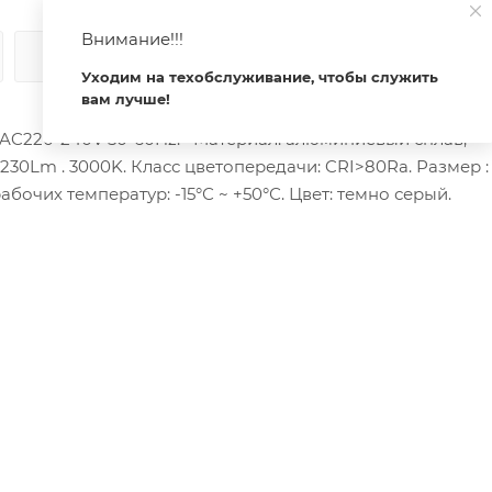
Внимание!!!
КАК КУПИТЬ
ОПЛАТА
ДОСТАВКА
Уходим на техобслуживание, чтобы служить
вам лучше!
AC220-240V 50-60Hz. Материал: алюминиевый сплав,
230Lm . 3000K. Класс цветопередачи: CRI>80Ra. Размер :
абочих температур: -15°С ~ +50°С. Цвет: темно серый.