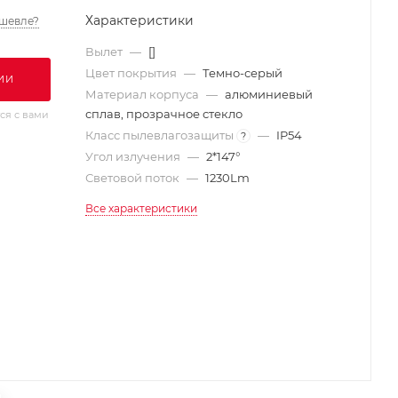
Характеристики
шевле?
Вылет
—
[]
Цвет покрытия
—
Темно-серый
ИИ
Материал корпуса
—
алюминиевый
сплав, прозрачное стекло
ся с вами
Класс пылевлагозащиты
—
IP54
?
Угол излучения
—
2*147°
Световой поток
—
1230Lm
Все характеристики