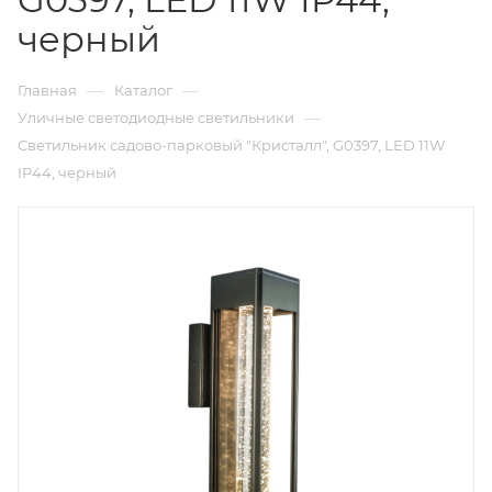
черный
—
—
Главная
Каталог
—
Уличные светодиодные светильники
Светильник садово-парковый "Кристалл", G0397, LED 11W
IP44, черный