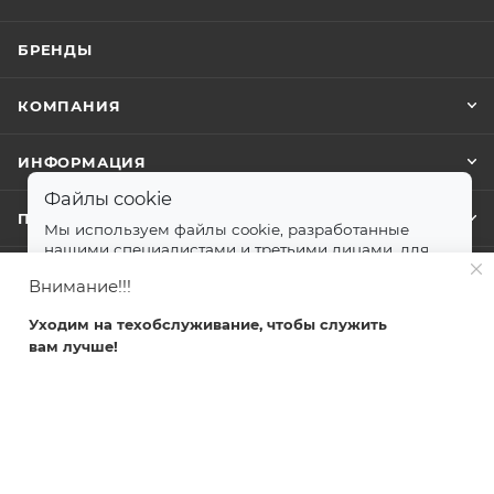
БРЕНДЫ
КОМПАНИЯ
ИНФОРМАЦИЯ
Файлы cookie
ПОМОЩЬ
Мы используем файлы cookie, разработанные
нашими специалистами и третьими лицами, для
анализа событий на нашем веб-сайте.
далее
Внимание!!!
+7 499 372-04-62
Принимаю
Уходим на техобслуживание, чтобы служить
zakaz@svetlovsem.ru
вам лучше!
Главная
Каталог
Кабинет
Корзина
Избранные
108811, г. Москва, Киевское шоссе,
22-й километр, вл4, блок Д,
подъезд 20, эт. 4, офис 401 комн. 6