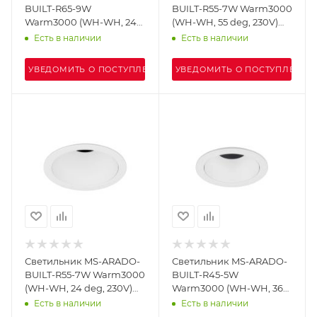
BUILT-R65-9W
BUILT-R55-7W Warm3000
Warm3000 (WH-WH, 24
(WH-WH, 55 deg, 230V)
deg, 230V) (Arlight, IP20
(Arlight, IP20 Металл, 5
Есть в наличии
Есть в наличии
Металл, 5 лет)
лет)
УВЕДОМИТЬ О ПОСТУПЛЕНИИ
УВЕДОМИТЬ О ПОСТУПЛЕНИИ
Светильник MS-ARADO-
Светильник MS-ARADO-
BUILT-R55-7W Warm3000
BUILT-R45-5W
(WH-WH, 24 deg, 230V)
Warm3000 (WH-WH, 36
(Arlight, IP20 Металл, 5
deg, 230V) (Arlight, IP20
Есть в наличии
Есть в наличии
лет)
Металл, 5 лет)