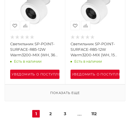
Светильник SP-POINT-
Светильник SP-POINT-
SURFACE-R85-12W
SURFACE-R85-12W
Warm3200-MIX (WH, 36
Warm3200-MIX (WH, 15
deg, 230V) (Arlight, IP20
deg, 230V) (Arlight, IP20
Есть в наличии
Есть в наличии
Металл, 5 лет)
Металл, 5 лет)
УВЕДОМИТЬ О ПОСТУПЛЕНИИ
УВЕДОМИТЬ О ПОСТУПЛЕНИИ
ПОКАЗАТЬ ЕЩЕ
1
2
3
112