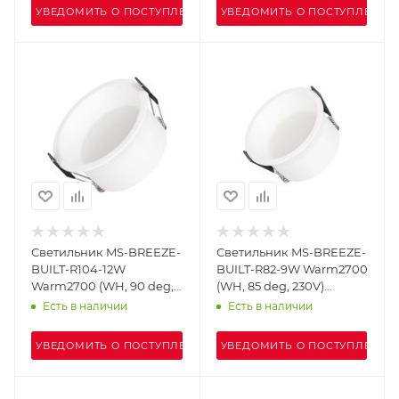
УВЕДОМИТЬ О ПОСТУПЛЕНИИ
УВЕДОМИТЬ О ПОСТУПЛЕНИИ
Светильник MS-BREEZE-
Светильник MS-BREEZE-
BUILT-R104-12W
BUILT-R82-9W Warm2700
Warm2700 (WH, 90 deg,
(WH, 85 deg, 230V)
230V) (Arlight, IP20
(Arlight, IP20 Металл, 5
Есть в наличии
Есть в наличии
Металл, 5 лет)
лет)
УВЕДОМИТЬ О ПОСТУПЛЕНИИ
УВЕДОМИТЬ О ПОСТУПЛЕНИИ