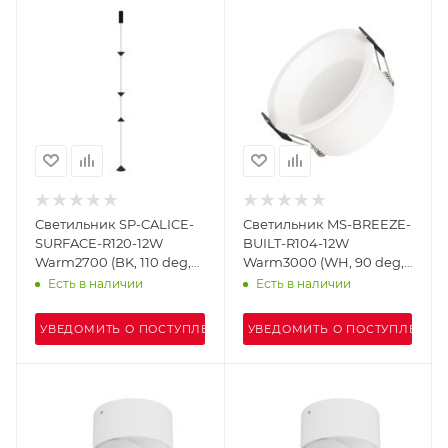
Светильник SP-CALICE-
Светильник MS-BREEZE-
SURFACE-R120-12W
BUILT-R104-12W
Warm2700 (BK, 110 deg,
Warm3000 (WH, 90 deg,
230V) (Arlight, IP20
230V) (Arlight, IP20
Есть в наличии
Есть в наличии
Металл, 5 лет)
Металл, 5 лет)
УВЕДОМИТЬ О ПОСТУПЛЕНИИ
УВЕДОМИТЬ О ПОСТУПЛЕНИИ