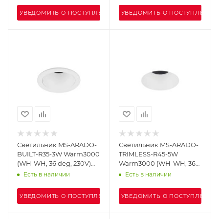
УВЕДОМИТЬ О ПОСТУПЛЕНИИ
УВЕДОМИТЬ О ПОСТУПЛЕНИИ
Светильник MS-ARADO-
Светильник MS-ARADO-
BUILT-R35-3W Warm3000
TRIMLESS-R45-5W
(WH-WH, 36 deg, 230V)
Warm3000 (WH-WH, 36
(Arlight, IP20 Металл, 5
deg, 230V) (Arlight, IP20
Есть в наличии
Есть в наличии
лет)
Металл, 5 лет)
УВЕДОМИТЬ О ПОСТУПЛЕНИИ
УВЕДОМИТЬ О ПОСТУПЛЕНИИ